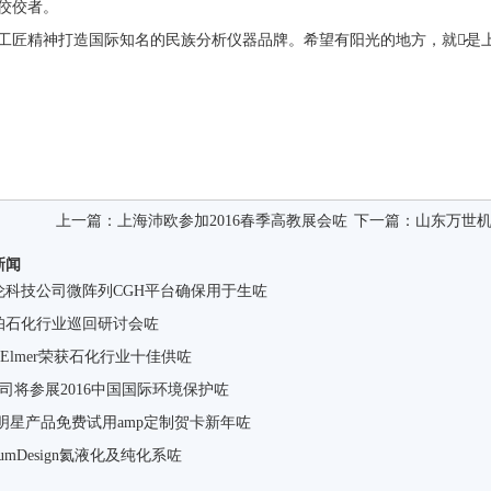
佼佼者。
工匠精神打造国际知名的民族分析仪器品牌。希望有阳光的地方，就有̷̷是
上一篇：
上海沛欧参加2016春季高教展会咗
下一篇：
山东万世
新闻
伦科技公司微阵列CGH平台确保用于生咗
帕石化行业巡回研讨会咗
kinElmer荣获石化行业十佳供咗
公司将参展2016中国国际环境保护咗
R明星产品免费试用amp定制贺卡新年咗
ntumDesign氦液化及纯化系咗