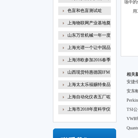
场中的
色盲和色盲测试咗
用
上海物联网产业基地奠
山东万世机械一年一度
上海光谱一个让中国品
上海沛欧参加2016春季
高
山西现货特惠德国IFM
相关
易
安捷
上海太太乐福赐特食品
安东
上海自动化仪表五厂咗
Per
上海市2018年度科学仪
TSI
器
VW
Qua