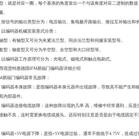
型：就是对应一圈，每个基准的角度发出一个与该角度对应二进制的数值
量。
、按信号的输出类型分为：电压输出、集电极开路输出、推拉互补输出和
、以编码器机械安装形式分类：
轴型：有轴型又可分为夹紧法兰型、同步法兰型和伺服安装型等。
套型：轴套型又可分为半空型、全空型和大口径型等。
、以编码器工作原理可分为：光电式、磁电式和触点电刷式。
西现货特惠德国IFM易福门编码器详细介绍
FM易福门编码器常见故障：
、编码器本身故障：是指编码器本身元器件出现故障，导致其不能产生和
其内部器件。
、编码器连接电缆故障：这种故障出现的几率 高，维修中经常遇到，应
接触不良，这时需更换电缆或接头。还应特别注意是否是由于电缆固定不
、编码器+5V电源下降：是指+5V电源过低， 通常不能低于4.75V，造