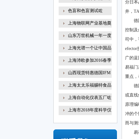
分日本
色盲和色盲测试咗
井，TA
德
上海物联网产业基地奠
控制及
山东万世机械一年一度
司中，
上海光谱一个让中国品
efe
广的蓝
上海沛欧参加2016春季
易福门
高
山西现货特惠德国IFM
重点，
易
上海太太乐福赐特食品
德
或直线
上海自动化仪表五厂咗
原理编
上海市2018年度科学仪
冲的个
器
而与测
易