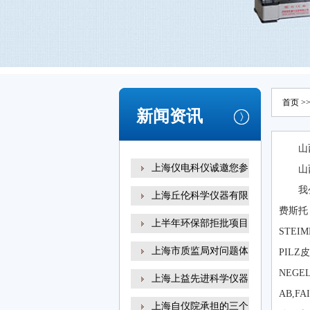
首页
>
新闻资讯
山
上海仪电科仪诚邀您参
山
我
上海丘伦科学仪器有限
费斯托，
上半年环保部拒批项目
STE
上海市质监局对问题体
PILZ
NEGE
上海上益先进科学仪器
AB,F
上海自仪院承担的三个