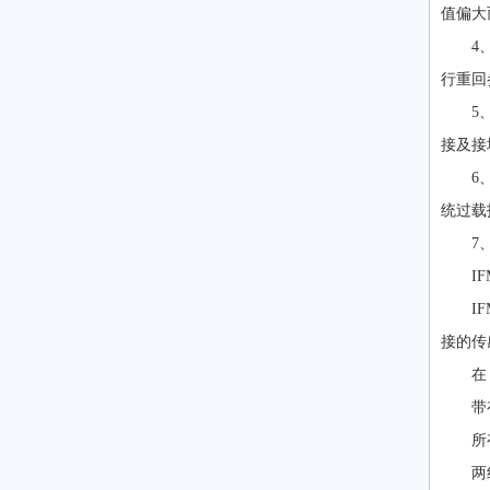
值偏大
4
行重回
5
接及接
6
统过载
7
I
I
接的传
在
带
所
两