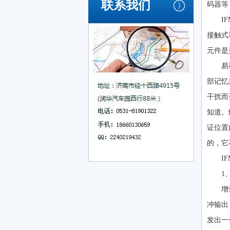
联系我们
码器等
I
接触式
元件是
易
部记忆
干扰而
知道。
证位置
的，它
I
1
增
冲输出
发出一