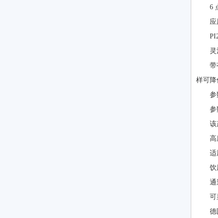
6
应
P
灵
带
样可降
参
参
该
高
适
饮
通
可
德