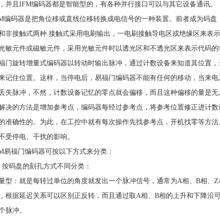
，并且IFM编码器都是智能型的，有各种并行接口可以与其它设备通讯。
FM编码器是把角位移或直线位移转换成电信号的一种装置。前者成为码盘
和非接触式两种.接触式采用电刷输出，一电刷接触导电区或绝缘区来表示
光敏元件或磁敏元件，采用光敏元件时以透光区和不透光区来表示代码的状
福门旋转增量式编码器以转动时输出脉冲，通过计数设备来知道其位置，
来记住位置。这样，当停电后，易福门编码器不能有任何的移动，当来电
丢失脉冲，不然，计数设备记忆的零点就会偏移，而且这种偏移的量是无
解决的方法是增加参考点，编码器每经过参考点，将参考位置修正进计数
的准确性的。为此，在工控中就有每次操作先找参考点，开机找零等方法
不受停电、干扰的影响。
FM易福门编码器可按以下方式来分类：
、按码盘的刻孔方式不同分类：
量型：就是每转过单位的角度就发出一个脉冲信号，通常为A相、B相、Z相
，根据延迟关系可以区别正反转，而且通过取A相、B相的上升和下降沿可以
个脉冲。