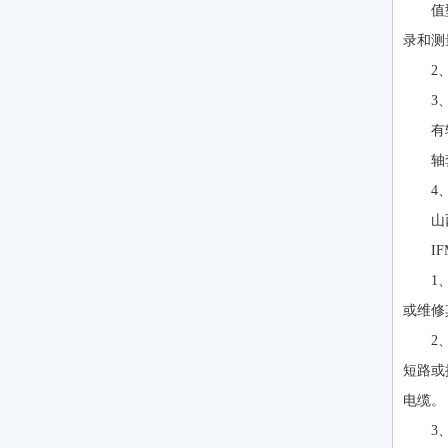
值
录和测
2
3
有
轴
4
山
I
1
或维修
2
短路或
电缆。
3