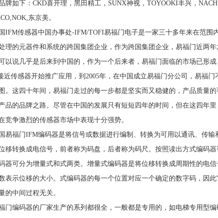
品牌如下：CKD喜开理，黑田精工，SUNX神视，TOYOOKI丰兴，NACHI不
CO,NOK,东京美。
国IFM传感器中国办事处-IFM/TOFI易福门电子是一家三十多年来在范
处理的元器件和系统的跨国集团企业，作为跨国集团企业，易福门近两年
可以说几乎是后来到中国的，作为一个后来者，易福门面临的市场已形成 ，
ctor接近传感器开始推广应用，到2005年，在中国成立易福门分公司，易
图。这四十年间，易福门走过的每一步都是坚实而又稳健的，产品质量的
产品的品牌之路。尽管在中国的发展只有短短四年的时间，但在这四年里
在竞争激烈的传感器市场中表现十分强势。
国易福门IFM编码器是将信号或数据进行编制、转换为可用以通讯、传
位移转换成电信号，前者称为码盘，后者称为码尺。按照读出方式编码器
码器可分为增量式和式两类。增量式编码器是将位移转换成周期性的电信
数表示位移的大小。式编码器的每一个位置对应一个确定的数字码，因此
量的中间过程无关。
福门编码器的厂家生产的系列都很全，一般都是专用的，如电梯专用型编