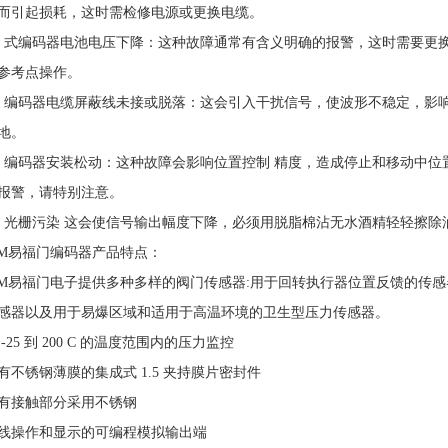
而引起损耗，这时需检修电源或更换电缆。
、式编码器电池电压下降：这种故障通常有含义明确的报警，这时需要更
参考点操作。
、编码器电缆屏蔽线未接或脱落：这会引入干扰信号，使波形不稳定，影
地。
、编码器安装松动：这种故障会影响位置控制 精度，造成停止和移动中
报警，请特别注意。
、光栅污染 这会使信号输出幅度下降，必须用脱脂棉沾无水酒精轻轻擦除
FM易福门编码器产品特点：
FM易福门电子提供多种多样的阀门传感器:用于回转执行器位置反馈的传感
感器以及用于易爆区域和适用于高温环境的卫生型压力传感器。
 -25 到 200 C 的温度范围内的压力监控
有不锈钢薄膜的集成式 1.5 夹持膜片密封件
有接触部分采用不锈钢
线操作和显示的可编程模拟输出端