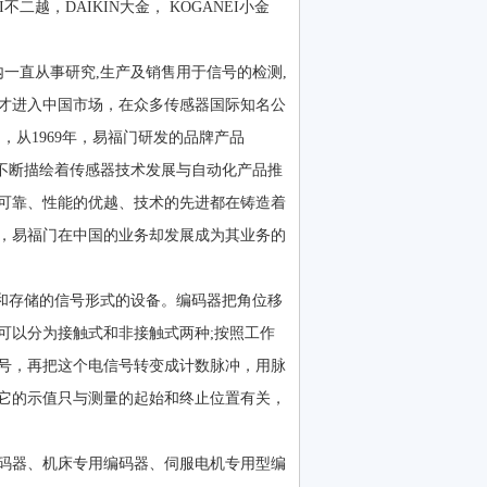
二越，DAIKIN大金， KOGANEI小金
围内一直从事研究,生产及销售用于信号的检测,
才进入中国市场，在众多传感器国际知名公
从1969年，易福门研发的品牌产品
福门不断描绘着传感器技术发展与自动化产品推
可靠、性能的优越、技术的先进都在铸造着
，易福门在中国的业务却发展成为其业务的
输和存储的信号形式的设备。编码器把角位移
可以分为接触式和非接触式两种;按照工作
号，再把这个电信号转变成计数脉冲，用脉
它的示值只与测量的起始和终止位置有关，
码器、机床专用编码器、伺服电机专用型编