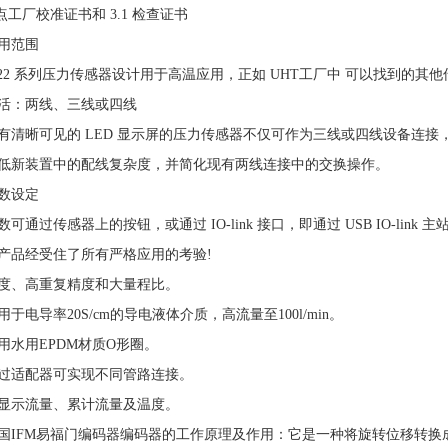
 点工厂校准证书和 3.1 检查证书
用范围
I22 系列压力传感器设计用于高温应用，正如 UHT工厂中 可以找到的其
活：两线、三线或四线
有清晰可见的 LED 显示屏的压力传感器不仅可作为三线或四线设备连接
低新装置中的配线复杂度，并简化现有两线连接中的交换操作。
数设定
数可通过传感器上的按钮，或通过 IO-link 接口，即通过 USB IO-link 
产品经受住了所有严格应用的考验!
度、高重复精度和大量程比。
用于电导率20S/cm的导电液体介质，高流量至100l/min。
用水用EPDM材质O形圈。
过适配器可实现不同管路连接。
显示流量、累计流量及温度。
国IFM易福门编码器编码器的工作原理及作用：它是一种将旋转位移转