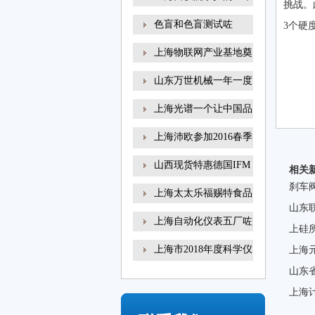
挑战。
色盲和色盲测试咗
3个硬
上海物联网产业基地奠
山东万世机械一年一度
上海光谱一个让中国品
上海沛欧参加2016春季
高
山西现货特惠德国IFM
相关
易
刹车
上海太太乐福赐特食品
山东
上海自动化仪表五厂咗
上硅
上海市2018年度科学仪
上海
器
山东
上海