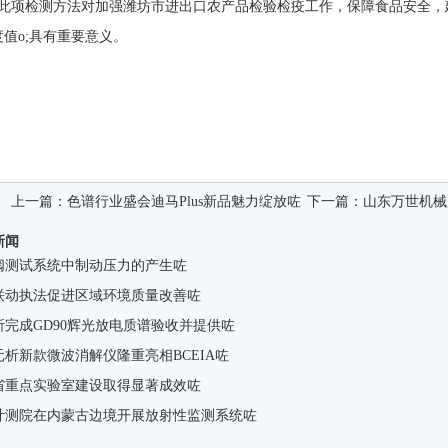
此项检测方法对加强潍坊市进出口农产品检验检疫工作，保障食品安全，建设
度值o;具有重要意义。
上一篇：
色谱行业盛会迪马Plus新品魅力绽放咗
下一篇：
山东万世机械
新闻
阀测试系统中制动压力的产生咗
联动执法促进区域环境质量改善咗
所完成GD90辉光放电质谱验收并提供咗
元析新款微波消解仪隆重亮相BCEIA咗
省重点实验室建设取得显著成效咗
计测院在内蒙古边境开展放射性监测系统咗