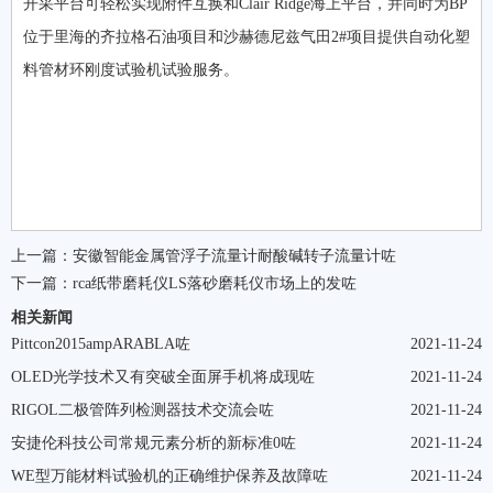
开采平台可轻松实现附件互换和Clair Ridge海上平台，并同时为BP
位于里海的齐拉格石油项目和沙赫德尼兹气田2#项目提供自动化塑
料管材环刚度试验机试验服务。
上一篇：
安徽智能金属管浮子流量计耐酸碱转子流量计咗
下一篇：
rca纸带磨耗仪LS落砂磨耗仪市场上的发咗
相关新闻
Pittcon2015ampARABLA咗
2021-11-24
OLED光学技术又有突破全面屏手机将成现咗
2021-11-24
RIGOL二极管阵列检测器技术交流会咗
2021-11-24
安捷伦科技公司常规元素分析的新标准0咗
2021-11-24
WE型万能材料试验机的正确维护保养及故障咗
2021-11-24